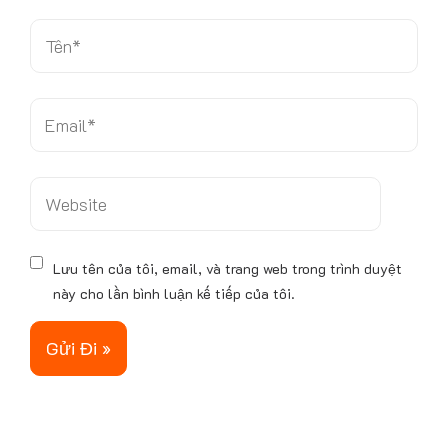
.
.
T
ê
n
*
E
m
a
i
W
l
e
*
b
s
Lưu tên của tôi, email, và trang web trong trình duyệt
i
này cho lần bình luận kế tiếp của tôi.
t
e