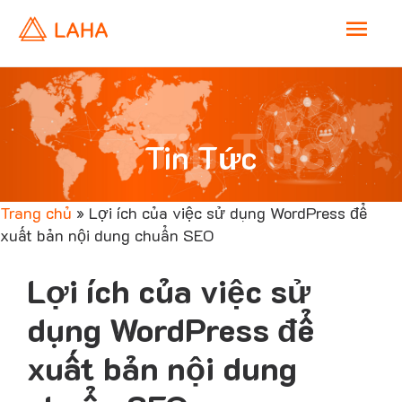
M
a
i
Tin Tức
Tin Tức
n
Trang chủ
»
Lợi ích của việc sử dụng WordPress để
M
xuất bản nội dung chuẩn SEO
e
Lợi ích của việc sử
n
dụng WordPress để
xuất bản nội dung
u