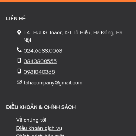
LIÊN HỆ
T4, HUD3 Tower, 121 Tô Hiệu, Hà Đông, Hà
Nội
024.6688.0068
0843808555
0981040368
lahacompany@gmail.com
ĐIỀU KHOẢN & CHÍNH SÁCH
Về chúng tôi
Điều khoản dịch vụ