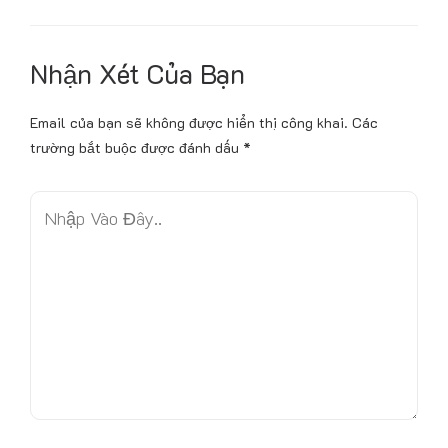
Nhận Xét Của Bạn
Email của bạn sẽ không được hiển thị công khai.
Các
trường bắt buộc được đánh dấu
*
N
h
ậ
p
V
à
o
Đ
â
y