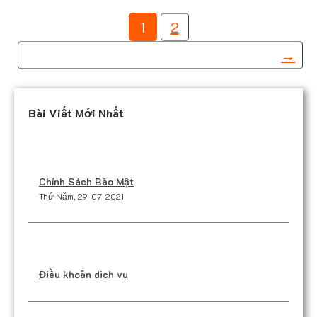
P
1
2
h
→
â
n
Bài Viết Mới Nhất
t
r
a
Chính Sách Bảo Mật
n
Thứ Năm, 29-07-2021
g
b
à
Điều khoản dịch vụ
i