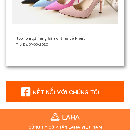
Top 15 mặt hàng bán online dễ kiếm…
Thứ Ba, 31-03-2020
KẾT NỐI VỚI CHÚNG TÔI
CÔNG TY CỔ PHẦN LAHA VIỆT NAM