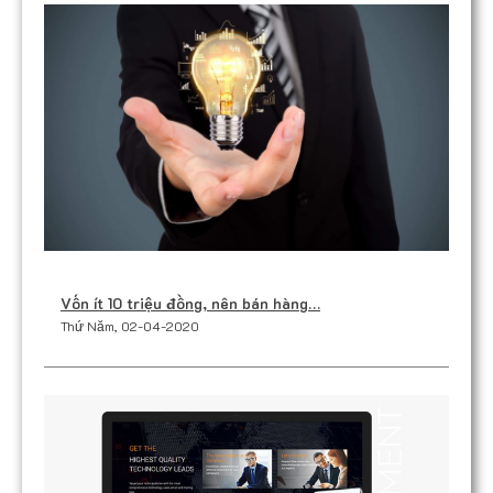
v
i
ế
t
Vốn ít 10 triệu đồng, nên bán hàng…
Thứ Năm, 02-04-2020