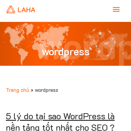
M
a
word
i
wordpress
n
ess
M
e
Trang chủ
»
wordpress
n
5 lý do tại sao WordPress là
u
nền tảng tốt nhất cho SEO ?