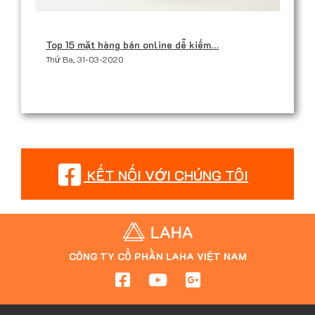
Top 15 mặt hàng bán online dễ kiếm…
Thứ Ba, 31-03-2020
KẾT NỐI VỚI CHÚNG TÔI
CÔNG TY CỔ PHẦN LAHA VIỆT NAM