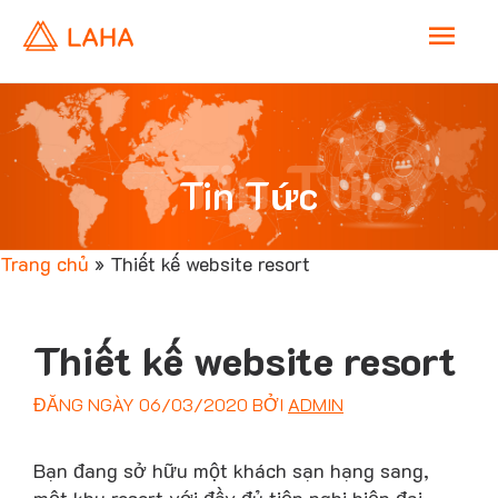
M
a
i
Tin Tức
Tin Tức
n
Trang chủ
»
Thiết kế website resort
M
e
Thiết kế website resort
n
ĐĂNG NGÀY
06/03/2020
BỞI
ADMIN
u
Bạn đang sở hữu một khách sạn hạng sang,