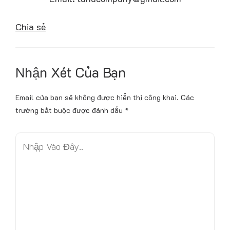
Chia sẻ
Nhận Xét Của Bạn
Email của bạn sẽ không được hiển thị công khai.
Các
trường bắt buộc được đánh dấu
*
N
h
ậ
p
V
à
o
Đ