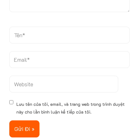
â
y
.
.
T
ê
n
*
E
m
a
i
W
l
e
*
b
s
Lưu tên của tôi, email, và trang web trong trình duyệt
i
này cho lần bình luận kế tiếp của tôi.
t
e